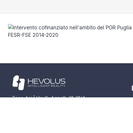
Zona Asi | Via G. Agnelli, 31-31/A
70056 Molfetta (BA) – Italia
info@hevolus.it
+(39) 080 964 8300