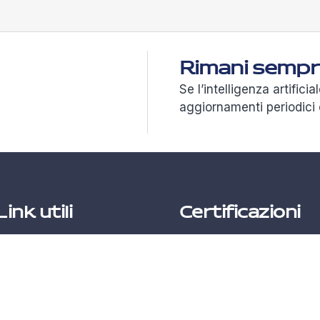
Rimani sempre
Se l’intelligenza artificia
aggiornamenti periodici 
Link utili
Certificazioni
Azienda
Politica sicurezza info
Azure Marketplace
Codice Etico
Lavora con noi
Whistleblowing