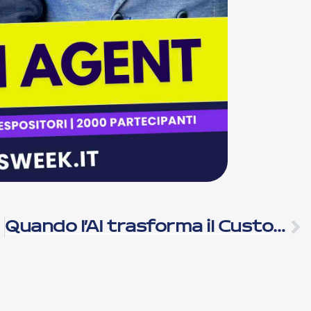
Quando l’AI trasforma il Customer Care: l’assistenza diventa conversazionale, intelligente e… capace di parlare con i video