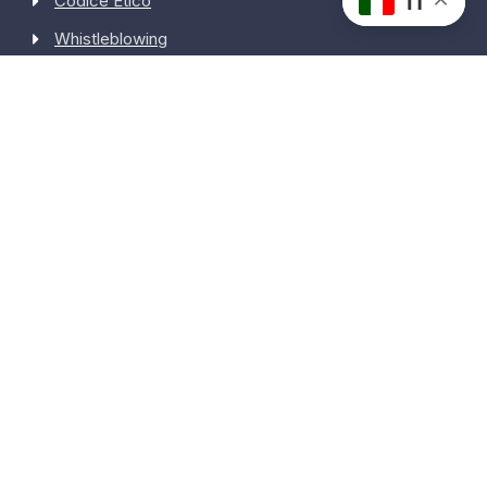
IT
Codice Etico
Whistleblowing
Certificazione ISO 9001
Certificazione ISO 14001
Certificazione ISO 27001
Iscrizione al registro delle PMI innovative
Partner