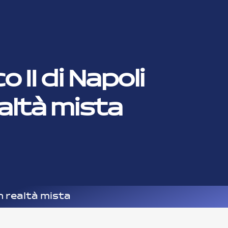
 II di Napoli
ealtà mista
in realtà mista