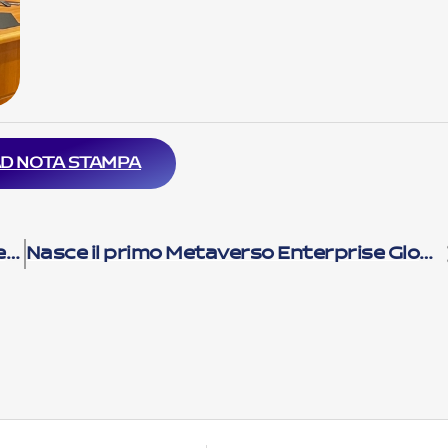
D NOTA STAMPA
Salvatore Ferragamo innova la customer experience insieme a Microsoft ed Hevolus
Nasce il primo Metaverso Enterprise Global: Würth Italia con Hevolus Innovation