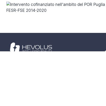
Zona Asi | Via G. Agnelli, 31-31/A
70056 Molfetta (BA) – Italia
info@hevolus.it
+(39) 080 964 8300