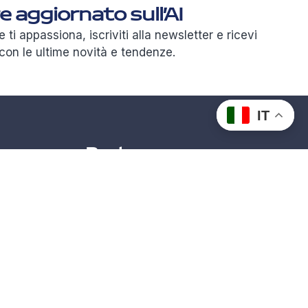
 aggiornato sull’AI
le ti appassiona, iscriviti alla newsletter e ricevi
con le ultime novità e tendenze.
IT
Partner
rmazioni
1
01
01