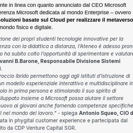
nte in linea con quanto annunciato dal CEO Microsoft
ferenza Microsoft dedicata al mondo Enterprise – ovvero
soluzioni basate sul Cloud per realizzare il metavers
 mondo fisico e digitale.
ione dei propri studenti tecnologie innovative per la
genza con la didattica a distanza, l’Ateneo è adesso pron
o ha subito colto l’opportunità di sperimentare e valutar
vanni B.Barone, Responsabile Divisione Sistemi
I
.
roccio ibrido permettono oggi agli istituti d’istruzione di
 modello esperienziale interattivo e multidisciplinare i
lo in prima persona e stimolando il suo spirito di
iluppato insieme a Microsoft possa aiutare il settore
 nuovo ai giovani anche fornendo competenze specifich
i nel mondo del lavoro."
- spiega
Antonio Squeo, CIO d
zata in phygital customer experience e partecipata dal
tito da CDP Venture Capital SGR.