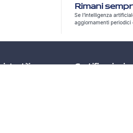
Rimani sempre
Se l’intelligenza artificia
aggiornamenti periodici 
Link utili
Certificazioni
Azienda
Politica sicurezza info
Azure Marketplace
Codice Etico
Lavora con noi
Whistleblowing
Privacy Policy
Certificazione ISO 900
Cookie Policy
Certificazione ISO 140
Certificazione ISO 270