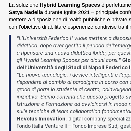
La soluzione
Hybrid Learning Spaces
è perfettame
Satya Nadella
durante Ignite 2021 – principale con
mettere a disposizione di realtà pubbliche e private
con l’obiettivo di abilitare esperienze condivise tra il
“
L’Università Federico II vuole mettere a disposiz
didattica: dopo aver gestito il periodo dell’emer
a ripensare una nuova didattica ibrida, per quest
gli Hybrid Learning Spaces per alcuni corsi.
”
Gio
dell’Università degli Studi di Napoli Federico I
“
Le nuove tecnologie, i device intelligenti e l’app
rispondere al cambio di paradigma in corso con un
grado di porre lo studente al centro, coinvolgendo
iniziativa. Siamo convinti che questo progetto sv
Istruzione e Formazione ad avvicinarsi in modo
sulle tecniche di team collaboration fondamental
Hevolus Innovation
, digital company specializ
Fondo Italia Venture II – Fondo Imprese Sud, ges